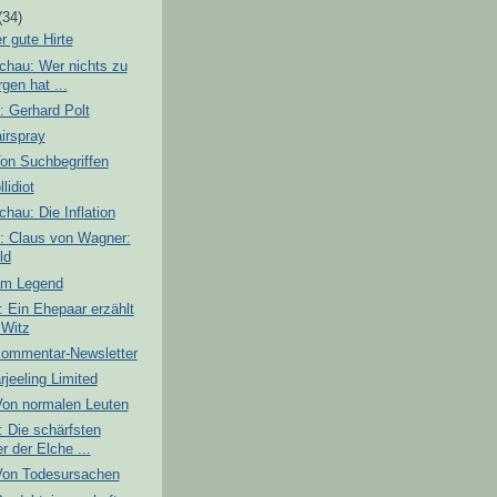
(34)
 gute Hirte
chau: Wer nichts zu
gen hat ...
: Gerhard Polt
irspray
Von Suchbegriffen
lidiot
hau: Die Inflation
: Claus von Wagner:
ld
 am Legend
 Ein Ehepaar erzählt
 Witz
Kommentar-Newsletter
rjeeling Limited
Von normalen Leuten
 Die schärfsten
er der Elche ...
Von Todesursachen