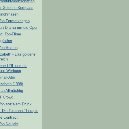
Produkteigenschaften
er Goldene Kompass
einohrhasen
Von Formatkriegen
Ein Drama um die Oper
o: Top-Filme
gfather
Von Resten
izabeth - Das goldene
reich
neue URL und ein
hen Werbung
Email-Abo
zabeth (1998)
an Allmächtig
IT Crowd
Von sozialem Druck
: Die Toscana Therapie
e Contract
Von Neujahr