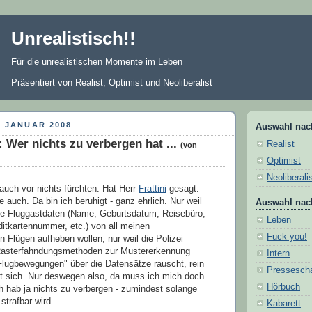
Unrealistisch!!
Für die unrealistischen Momente im Leben
Präsentiert von Realist, Optimist und Neoliberalist
. JANUAR 2008
Auswahl nac
 Wer nichts zu verbergen hat ...
Realist
(von
Optimist
Neoliberali
 auch vor nichts fürchten. Hat Herr
Frattini
gesagt.
 auch. Da bin ich beruhigt - ganz ehrlich. Nur weil
Auswahl nac
ne Fluggastdaten (Name, Geburtsdatum, Reisebüro,
Leben
ditkartennummer, etc.) von all meinen
Fuck you!
 Flügen aufheben wollen, nur weil die Polizei
 Rasterfahndungsmethoden zur Mustererkennung
Intern
Flugbewegungen" über die Datensätze rauscht, rein
Pressesch
ht sich. Nur deswegen also, da muss ich mich doch
Hörbuch
ch hab ja nichts zu verbergen - zumindest solange
strafbar wird.
Kabarett