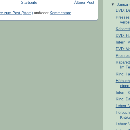
Startseite
Älterer Post
▼
Januar
DVD: Der
e zum Post (Atom)
und/oder
Kommentare
Presses
verber
Kabarett
DVD: Ha
Intern: 
DVD: Vol
Pressesc
Kabarett
Im Fe
Kino: I
Hörbuch:
einen
Intern: 
Kino: Da
Leben: 
Hörbuch:
Kritik
Leben: 