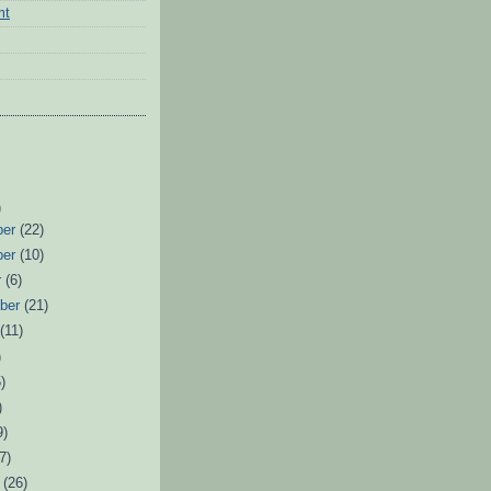
mt
)
ber
(22)
ber
(10)
r
(6)
ber
(21)
t
(11)
)
)
)
9)
7)
r
(26)