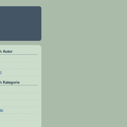
h Autor
st
h Kategorie
au