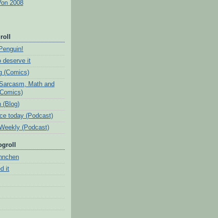
Von 2008
roll
Penguin!
 deserve it
ig (Comics)
Sarcasm, Math and
(Comics)
 (Blog)
ice today (Podcast)
Weekly (Podcast)
ogroll
nnchen
d it