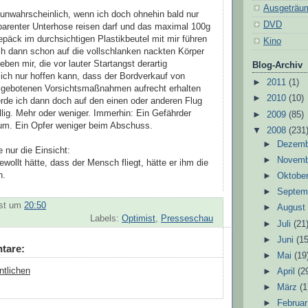
Ausgeträu
 unwahrscheinlich, wenn ich doch ohnehin bald nur
DVD
parenter Unterhose reisen darf und das maximal 100g
äck im durchsichtigen Plastikbeutel mit mir führen
Kino
ich dann schon auf die vollschlanken nackten Körper
eben mir, die vor lauter Startangst derartig
Blog-Archiv
s ich nur hoffen kann, dass der Bordverkauf von
►
2011
(1)
er gebotenen Vorsichtsmaßnahmen aufrecht erhalten
►
2010
(10)
rde ich dann doch auf den einen oder anderen Flug
illig. Mehr oder weniger. Immerhin: Ein Gefährder
►
2009
(85)
aum. Ein Opfer weniger beim Abschuss.
▼
2008
(231
►
Dezem
 nur die Einsicht:
►
Novem
ollt hätte, dass der Mensch fliegt, hätte er ihm die
n.
►
Oktobe
►
Septem
st
um
20:50
►
Augus
Labels:
Optimist
,
Presseschau
►
Juli
(21
►
Juni
(15
tare:
►
Mai
(19
ntlichen
►
April
(2
►
März
(1
►
Februa