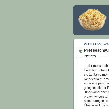
DIENSTAG, 29
Presseschau:
Optimist)
... der muss sich
Und Herr Schäuble
sie 13 Jahre mei
Reiseverlauf, Kre
außereuropäischen
gelegentlich mit
"ungewöhnlicher 
präventiv, verste
nicht aufregen. I
Übergepäck nicht 