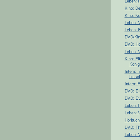
Leben: 
Kino: D
Kino: K
Leben: 
Leben: 
DVD/Kin
DVD: Ho
Leben: 
Kino: El
König
Intern: 
bissc
Intern: 
DVD: Eli
DVD: Ev
Leben: 
Leben: 
Hörbuch
DVD: Th
Leben: 