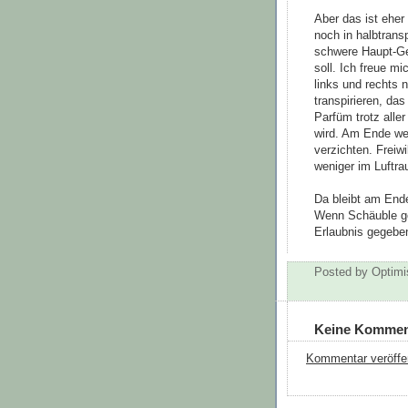
Aber das ist eher
noch in halbtrans
schwere Haupt-Gep
soll. Ich freue m
links und rechts n
transpirieren, da
Parfüm trotz all
wird. Am Ende we
verzichten. Freiw
weniger im Luftr
Da bleibt am Ende
Wenn Schäuble gew
Erlaubnis gegebe
Posted by
Optimi
Keine Kommen
Kommentar veröffe