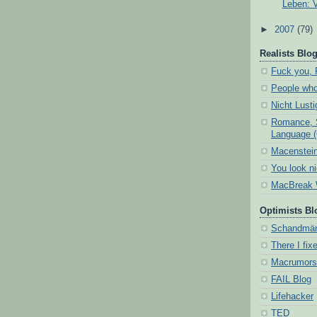
Leben: 
►
2007
(79)
Realists Blog
Fuck you, 
People who
Nicht Lust
Romance, 
Language 
Macenstein
You look n
MacBreak 
Optimists Bl
Schandmä
There I fixe
Macrumors
FAIL Blog
Lifehacker
TED