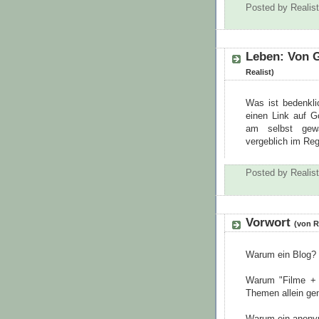
Posted by
Realist
Leben: Von 
Realist)
Was ist bedenkli
einen Link auf G
am selbst gewä
vergeblich im Reg
Posted by
Realist
Vorwort
(von R
Warum ein Blog? 
Warum "Filme + 
Themen allein genu
Warum ein anonym