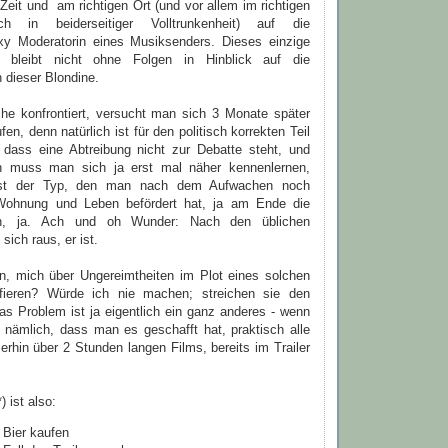
en Zeit und am richtigen Ort (und vor allem im richtigen
ch in beiderseitiger Volltrunkenheit) auf die
xy Moderatorin eines Musiksenders. Dieses einzige
n bleibt nicht ohne Folgen in Hinblick auf die
 dieser Blondine.
che konfrontiert, versucht man sich 3 Monate später
n, denn natürlich ist für den politisch korrekten Teil
, dass eine Abtreibung nicht zur Debatte steht, und
ich muss man sich ja erst mal näher kennenlernen,
t ist der Typ, den man nach dem Aufwachen noch
Wohnung und Leben befördert hat, ja am Ende die
h, ja. Ach und oh Wunder: Nach den üblichen
 sich raus, er ist.
in, mich über Ungereimtheiten im Plot eines solchen
fieren? Würde ich nie machen; streichen sie den
as Problem ist ja eigentlich ein ganz anderes - wenn
 nämlich, dass man es geschafft hat, praktisch alle
rhin über 2 Stunden langen Films, bereits im Trailer
 ist also:
Bier kaufen