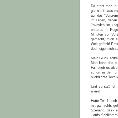
Da steht man in 
gar nicht, was ma
auf das "Vorprem
im Leben, denen 
Jovovich im knap
ersteres im Regel
Minuten vor Vors
gemacht, mich a
Weit gefehlt! Pra
doch eigentlich 
Mein Glück sollte
Man kann das ein
Fall blieb es als
schon in der fü
blickdichte Textil
Und so saß ich 
allein!
Hatte Teil 1 noch
mit gar nichts ge
Szenario, das - 
- aufs Schlimmste