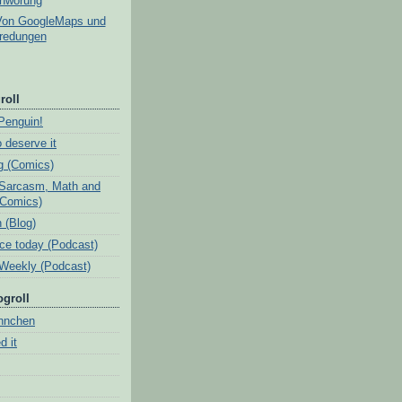
hwörung
Von GoogleMaps und
redungen
roll
Penguin!
 deserve it
ig (Comics)
Sarcasm, Math and
(Comics)
 (Blog)
ice today (Podcast)
Weekly (Podcast)
ogroll
nnchen
d it