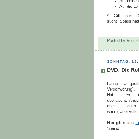
Auf keinen
Auf die Le
* Gilt nur fü
sucht" Spass hat
Posted by
Realist
SONNTAG, 23.
DVD: Die Ro
Lange aufgesc
Verschwörung". C
Hat mich (b
überrascht. Anspr
aber au
wann), aber volle
Hier gibt's den
Tr
"verrät".