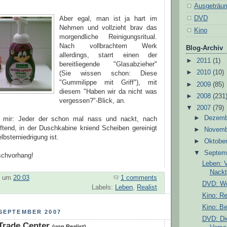
Ausgeträu
DVD
Aber egal, man ist ja hart im
Nehmen und vollzieht brav das
Kino
morgendliche Reinigungsritual.
Nach vollbrachtem Werk
Blog-Archiv
allerdings, starrt einen der
►
2011
(1)
bereitliegende "Glasabzieher"
►
2010
(10)
(Sie wissen schon: Diese
"Gummilippe mit Griff"), mit
►
2009
(85)
diesem "Haben wir da nicht was
►
2008
(231
vergessen?"-Blick, an.
▼
2007
(79)
►
Dezem
 mir: Jeder der schon mal nass und nackt, nach
uftend, in der Duschkabine kniend Scheiben gereinigt
►
Novem
lbsterniedrigung ist.
►
Oktobe
▼
Septem
schvorhang!
Leben: 
Nackt
um
20:03
1 comments
DVD: Wo
Labels:
Leben
,
Realist
Kino: Re
Kino: B
 SEPTEMBER 2007
DVD: Di
Trade Center
(von Realist)