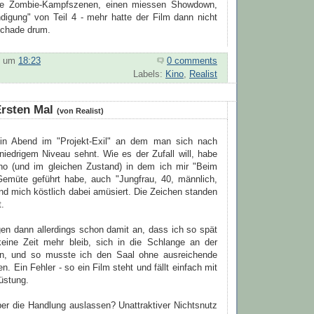
hte Zombie-Kampfszenen, einen miessen Showdown,
digung" von Teil 4 - mehr hatte der Film dann nicht
Schade drum.
um
18:23
0 comments
Labels:
Kino
,
Realist
Ersten Mal
(von Realist)
in Abend im "Projekt-Exil" an dem man sich nach
niedrigem Niveau sehnt. Wie es der Zufall will, habe
no (und im gleichen Zustand) in dem ich mir "Beim
emüte geführt habe, auch "Jungfrau, 40, männlich,
nd mich köstlich dabei amüsiert. Die Zeichen standen
t.
gen dann allerdings schon damit an, dass ich so spät
eine Zeit mehr bleib, sich in die Schlange an der
en, und so musste ich den Saal ohne ausreichende
en. Ein Fehler - so ein Film steht und fällt einfach mit
rüstung.
er die Handlung auslassen? Unattraktiver Nichtsnutz