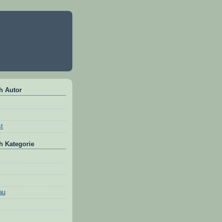
h Autor
st
h Kategorie
au