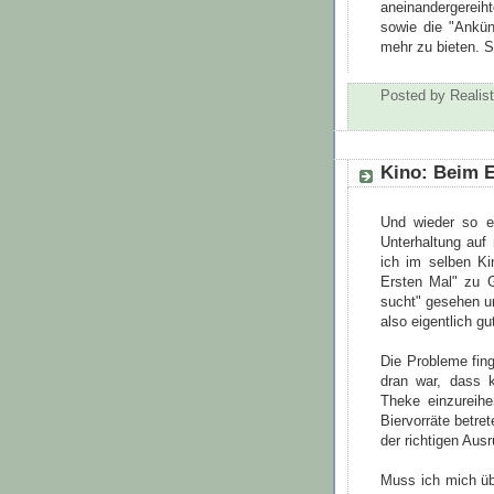
aneinandergerei
sowie die "Ankün
mehr zu bieten. 
Posted by
Realist
Kino: Beim 
Und wieder so e
Unterhaltung auf 
ich im selben Ki
Ersten Mal" zu G
sucht" gesehen u
also eigentlich gu
Die Probleme fin
dran war, dass k
Theke einzureih
Biervorräte betret
der richtigen Aus
Muss ich mich üb