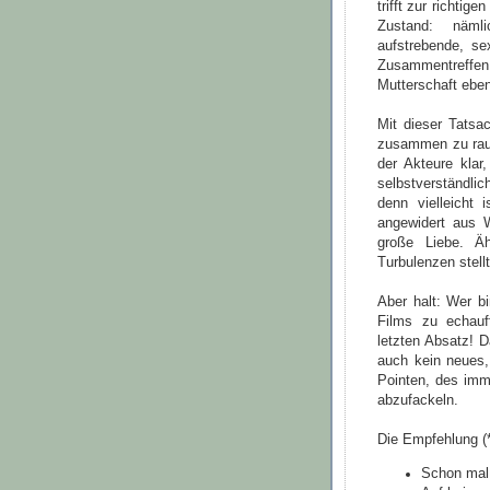
trifft zur richtig
Zustand: nämli
aufstrebende, se
Zusammentreffe
Mutterschaft eben
Mit dieser Tatsa
zusammen zu raufe
der Akteure klar
selbstverständl
denn vielleich
angewidert aus 
große Liebe. Ä
Turbulenzen stellt
Aber halt: Wer b
Films zu echauf
letzten Absatz! D
auch kein neues,
Pointen, des imme
abzufackeln.
Die Empfehlung (*)
Schon mal 