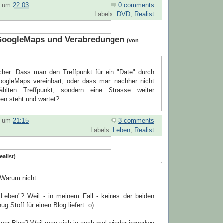
um
22:03
0 comments
Labels:
DVD
,
Realist
GoogleMaps und Verabredungen
(von
cher: Dass man den Treffpunkt für ein "Date" durch
oogleMaps vereinbart, oder dass man nachher nicht
hlten Treffpunkt, sondern eine Strasse weiter
en steht und wartet?
um
21:15
3 comments
Labels:
Leben
,
Realist
ealist)
Warum nicht.
Leben"? Weil - in meinem Fall - keines der beiden
g Stoff für einen Blog liefert :o)
er Blog? Weil man sich ja auch mal wieder irgendwo