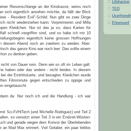
Lifehacker
einer Riesenschlange an der Kinokasse, weiss noch
TED
n sich eigentlich ansehen möchte, da fällt der Blick
Userfriendl
iere - Resident Evil"-Schild. Nun gibt es zwei Dinge
ich nicht wiederstehen kann: Vorpremieren und Milla
Ehrensenf
pen Kleidchen. Nur ist das ja so, dass Karten für
fall schnell vergriffen sind, und so habe ich mir 10
tellungsbeginn eigentlich keine grossen Hoffnungen
n diesem Abend noch an zweitem zu weiden. Aber:
ktisch das ganze Kino war noch leer. Das sollte einem
schon zu denken geben.
 nicht von Dauer sein. Denn wie so oft im Leben galt:
e haben oder das andere - nicht beides. In diesem
o bei der Eintrittskarte, und besagtes Kleidchen wurde
nften Filmminute gegen entschieden zu üppige und
ien eingetauscht.
dann da: Nur noch ich und die Handlung - ich war
 mit Sci-Fi/HiTech (und Michelle Rodriguez) und Teil 2
fallen, so versetzt einen Teil 3 in ein Endzeit-Wüsten-
auch und gerade wegen dem Konvoi der Überlebenden
 an Mad Max erinnert. Viel Gelaber, ein paar lieblos