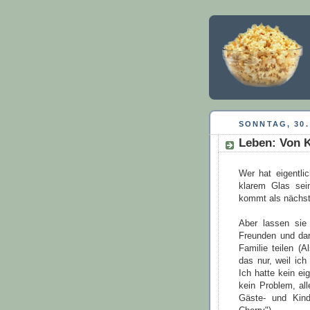
SONNTAG, 30.
Leben: Von 
Wer hat eigentl
klarem Glas se
kommt als nächst
Aber lassen sie
Freunden und dar
Familie teilen (A
das nur, weil ic
Ich hatte kein e
kein Problem, al
Gäste- und Kind