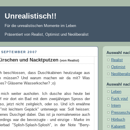
Unrealistisch!!
Für die unrealistischen Momente im Leben
Präsentiert von Realist, Optimist und Neoliberalist
 SEPTEMBER 2007
Auswahl nac
Kirschen und Nacktputzen
Realist
(von Realist)
Optimist
ich beschlossen, dass Duschkabinen heutzutage aus
Neoliberali
in müssen? Und warum machen wir da mit? Was
es? Gläserne Wasserkocher? ;o)
Auswahl nac
Leben
 mich weiter ausholen. Ich dusche also heute bei
Fuck you!
f mir dort ein Bad mit dem zweijährigen Spross der
lso, jetzt nicht zeitgleich, oder so. Und ich erwähne
Intern
h "mit leichtem Gepäck" unterwegs war. Soll heissen:
Pressesch
igenes Duschgel dabei. Das ist ja normalerweise auch
Hörbuch
lerdings war die bevorzugte - und einzige - Marke im
erbad "Splish-Splash-Splosh", in der Note "Berry-
Kabarett