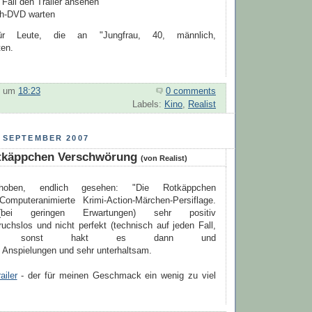
 Fall den Trailer ansehen
ih-DVD warten
r Leute, die an "Jungfrau, 40, männlich,
ten.
um
18:23
0 comments
Labels:
Kino
,
Realist
 SEPTEMBER 2007
tkäppchen Verschwörung
(von Realist)
hoben, endlich gesehen: "Die Rotkäppchen
omputeranimierte Krimi-Action-Märchen-Persiflage.
ei geringen Erwartungen) sehr positiv
uchslos und nicht perfekt (technisch auf jeden Fall,
ch sonst hakt es dann und
r Anspielungen und sehr unterhaltsam.
ailer
- der für meinen Geschmack ein wenig zu viel