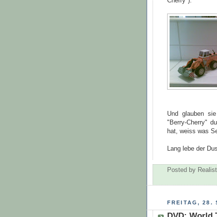
Cherry").
Und glauben sie
"Berry-Cherry" d
hat, weiss was Se
Lang lebe der Du
Posted by
Realist
FREITAG, 28.
DVD: World 