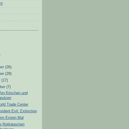
mt
)
ber
(26)
ber
(29)
r
(17)
ber
(7)
Von Kirschen und
putzen
rld Trade Center
sident Evil: Extinction
eim Ersten Mal
e Rotkäppchen