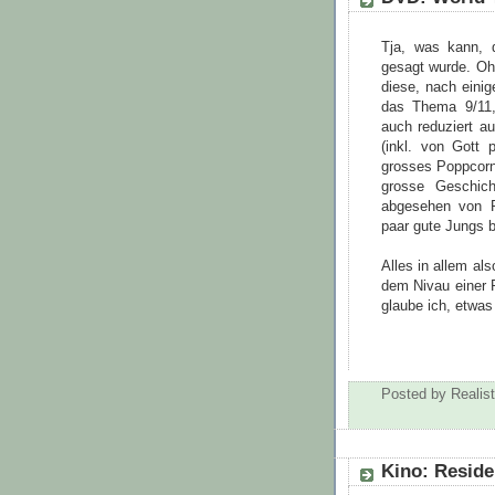
Tja, was kann, 
gesagt wurde. Oh
diese, nach eini
das Thema 9/11,
auch reduziert a
(inkl. von Gott 
grosses Poppcorn
grosse Geschic
abgesehen von R
paar gute Jungs 
Alles in allem al
dem Nivau einer 
glaube ich, etwas
Posted by
Realist
Kino: Reside