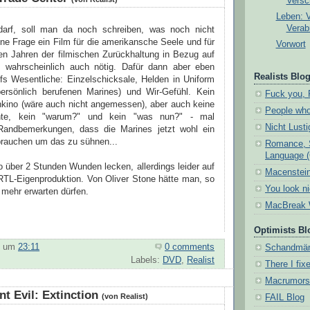
Versc
Leben: 
Verab
darf, soll man da noch schreiben, was noch nicht
ne Frage ein Film für die amerikansche Seele und für
Vorwort
gen Jahren der filmischen Zurückhaltung in Bezug auf
 wahrscheinlich auch nötig. Dafür dann aber eben
Realists Blog
ufs Wesentliche: Einzelschicksale, Helden in Uniform
persönlich berufenen Marines) und Wir-Gefühl. Kein
Fuck you, 
kino (wäre auch nicht angemessen), aber auch keine
People who
hte, kein "warum?" und kein "was nun?" - mal
Nicht Lust
andbemerkungen, dass die Marines jetzt wohl ein
brauchen um das zu sühnen...
Romance, 
Language 
so über 2 Stunden Wunden lecken, allerdings leider auf
Macenstein
RTL-Eigenproduktion. Von Oliver Stone hätte man, so
You look n
 mehr erwarten dürfen.
MacBreak 
Optimists Bl
um
23:11
0 comments
Schandmä
Labels:
DVD
,
Realist
There I fixe
Macrumors
nt Evil: Extinction
(von Realist)
FAIL Blog