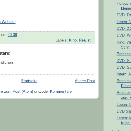
Hörbuch
klein
DVD: Dan
Leben: 
en Website
DVD: 2:
um
20:36
DVD: Wei
Labels:
Kino
,
Realist
Kino: W
Sch'ti
tare:
Presses
DVD: St
ntlichen
DVD: Sc
Intern: 
Startseite
Älterer Post
Presses
Führe
e zum Post (Atom)
und/oder
Kommentare
Presses
zum P
Leben: U
DVD (irg
Leben: M
frühe