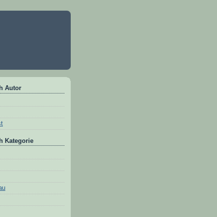
h Autor
st
h Kategorie
au