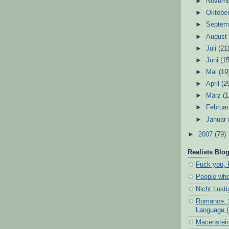
►
Novem
►
Oktobe
►
Septem
►
Augus
►
Juli
(21
►
Juni
(15
►
Mai
(19
►
April
(2
►
März
(1
►
Februa
►
Januar
►
2007
(79)
Realists Blog
Fuck you, 
People who
Nicht Lust
Romance, 
Language 
Macenstein