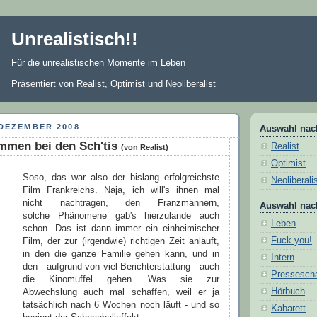
Unrealistisch!!
Für die unrealistischen Momente im Leben
Präsentiert von Realist, Optimist und Neoliberalist
 DEZEMBER 2008
Auswahl nac
mmen bei den Sch'tis
Realist
(von Realist)
Optimist
Soso, das war also der bislang erfolgreichste
Neoliberali
Film Frankreichs. Naja, ich will's ihnen mal
nicht nachtragen, den Franzmännern,
Auswahl nac
solche Phänomene gab's hierzulande auch
Leben
schon. Das ist dann immer ein einheimischer
Fuck you!
Film, der zur (irgendwie) richtigen Zeit anläuft,
in den die ganze Familie gehen kann, und in
Intern
den - aufgrund von viel Berichterstattung - auch
Pressesch
die Kinomuffel gehen. Was sie zur
Hörbuch
Abwechslung auch mal schaffen, weil er ja
tatsächlich nach 6 Wochen noch läuft - und so
Kabarett