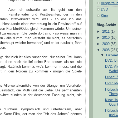
beginnt der Schneeballeffekt.
Ausgeträu
DVD
Aber ich schweife ab. Es geht um den
Familienvater und Postbeamten, der in den
Kino
orden strafversetzt wird, was - so wie ich das
 hierzulande einer Versetzung in ein Provinzkaff auf
Blog-Archiv
on Frankfurt/Oder, gleich kommen würde. Um seiner
►
2011
(1)
d zu ersparen (die Leute dort sind - so weiss man im
►
2010
(10)
en - alle dumm, man versteht sie nicht, es herrschen
 überhaupt welche herrschen) und es ist saukalt), fährt
►
2009
(85)
rden.
▼
2008
(231
▼
Dezem
: Natürlich ist alles super dort. Nur seiner Frau kann
DVD: Bl
n, denn noch nie lief seine Ehe besser, als seit sie
DVD: Akt
orgt. Natürlich kommt's wie's kommen muss, und die
Wahrh
sst in den Norden zu kommen - mögen die Spiele
Leben: Z
DVD: Mee
ine Allerweltskomödie von der Stange, um Vorurteile,
Hörbuch:
Kleinstadt, die Mutti und die Liebe. Die permanenten
Thera
twitze zünden in der deutschen Fassung nicht, sie
Kino: J
Quant
 durchaus sympathisch und unterhaltsam, aber
Hörbuch:
 die Sorte Film, der man den "Hit des Jahres" gönnen
und w