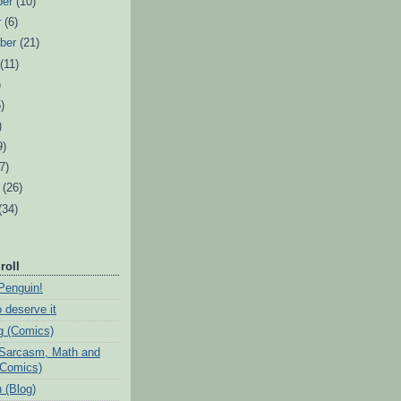
ber
(10)
r
(6)
ber
(21)
t
(11)
)
)
)
9)
7)
r
(26)
(34)
roll
Penguin!
 deserve it
ig (Comics)
Sarcasm, Math and
(Comics)
 (Blog)