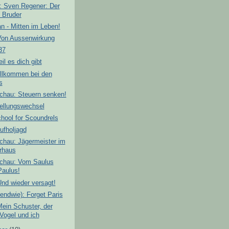
: Sven Regener: Der
e Bruder
 - Mitten im Leben!
Von Aussenwirkung
37
l es dich gibt
illkommen bei den
s
chau: Steuern senken!
ellungswechsel
hool for Scoundrels
Aufholjagd
chau: Jägermeister im
rhaus
chau: Vom Saulus
aulus!
nd wieder versagt!
endwie): Forget Paris
ein Schuster, der
 Vogel und ich