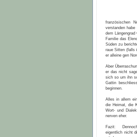
französischen N
verstanden habe -
dem Längengrad v
Familie das Elen
Süden zu bericht
raue Sitten (falls
er alleine gen No
Aber Überraschung
er das nicht sage
sich so um ihn s
Gattin beschlie
beginnen.
Alles in allem e
die Heimat, die 
Wort- und Dialek
nerven eher.
Fazit: Dennoch
eigentlich nicht