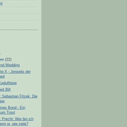
mt
)
ber
(22)
ind Wedding
e X - Jenseits der
eit
uglufttiere
t Bill
 Sebastian Fitzek: Die
pie
ames Bond - Ein
um Trost
 Precht: Wer bin ich
enn ja, wie viele?