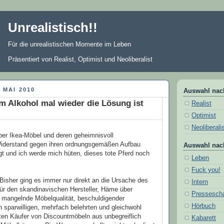
Unrealistisch!!
Für die unrealistischen Momente im Leben
Präsentiert von Realist, Optimist und Neoliberalist
 MAI 2010
Auswahl nac
 Alkohol mal wieder die Lösung ist
Realist
Optimist
Neoliberali
 über Ikea-Möbel und deren geheimnisvoll
iderstand gegen ihren ordnungsgemäßen Aufbau
Auswahl nac
gt und ich werde mich hüten, dieses tote Pferd noch
Leben
Fuck you!
 Bisher ging es immer nur direkt an die Ursache des
Intern
ür den skandinavischen Hersteller, Häme über
Pressesch
 mangelnde Möbelqualität, beschuldigender
Hörbuch
n sparwilligen, mehrfach belehrten und gleichwohl
enten Käufer von Discountmöbeln aus unbegreiflich
Kabarett