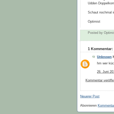
Udden Doppelkorn
Schaut nochmal in
Optimist
Posted by
Optimi
1 Kommentar:
Unknown
h
hm wer küch
26. Juni 2
Kommentar veröffe
Neuerer Post
Abonnieren
Kommentar