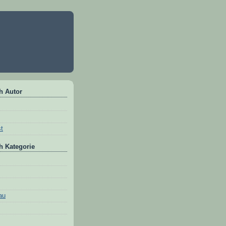
h Autor
st
h Kategorie
au