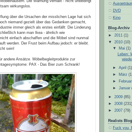
Möbelhäusern. Die Warnung verhallt - nicht unbedingt
Ausgeträu
ltsam wirkungslos.
DVD
iflung über die Ursachen der misslichen Lage hat sich
Kino
r noch niemand gezielt über das Gedanken gemacht,
ustrie immer gleich als erstes einfällt: Die Linderung
Blog-Archiv
hließlich kann man Ikea - ähnlich wie
►
2011
(1)
nicht einfach abschaffen und die Möbel sind nunmal
▼
2010
(10)
auft werden. Der Frust beim Aufbau jedoch: er bleibt.
▼
Mai
(1)
cht sein!
Leben: 
wiede
für andere Ansätze. Möbelbegleitprodukte zur
ontagesymptome: PAX - Das Bier zum Schrank!
►
April
(1
►
März
(1
►
Februa
►
Januar
►
2009
(85)
►
2008
(231
►
2007
(79)
Realists Blog
Fuck you, 