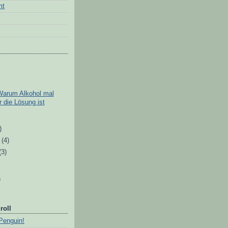
mt
Warum Alkohol mal
r die Lösung ist
)
)
r
(4)
(3)
)
roll
Penguin!