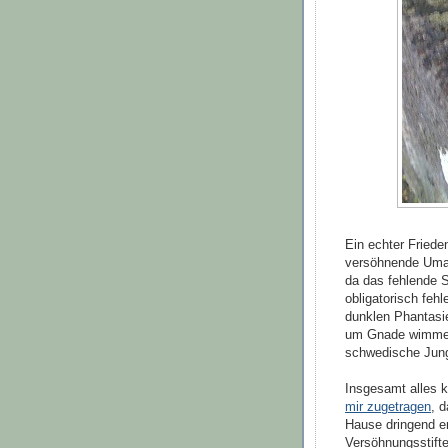
Ein echter Friede
versöhnende Umar
da das fehlende S
obligatorisch feh
dunklen Phantasi
um Gnade wimmer
schwedische Jung
Insgesamt alles k
mir zugetragen
, 
Hause dringend e
Versöhnungsstift