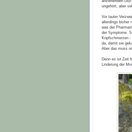
anziehenden Duz-
ungehört, aber se
Vor lauter Verzwe
allerdings bishe
was der Pharmaind
der Symptome. Sc
Kopfschmerzen - 
da, damit sie gek
Aber das muss ni
Denn es ist Zeit 
Linderung der M