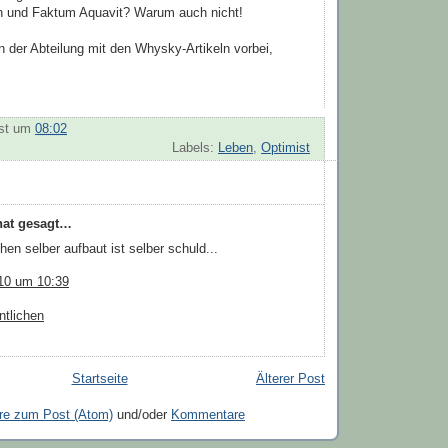
 und Faktum Aquavit? Warum auch nicht!
 der Abteilung mit den Whysky-Artikeln vorbei,
st
um
08:02
Labels:
Leben
,
Optimist
at gesagt…
en selber aufbaut ist selber schuld...
010 um 10:39
ntlichen
Startseite
Älterer Post
e zum Post (Atom)
und/oder
Kommentare