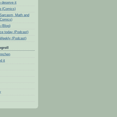
 deserve it
ig (Comics)
Sarcasm, Math and
(Comics)
 (Blog)
ice today (Podcast)
Weekly (Podcast)
ogroll
nnchen
d it
y