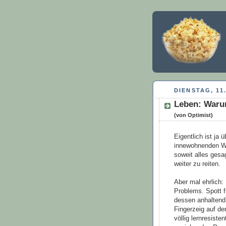
DIENSTAG, 11.
Leben: Warum
(von Optimist)
Eigentlich ist ja
innewohnenden W
soweit alles gesa
weiter zu reiten.
Aber mal ehrlich:
Problems. Spott f
dessen anhaltend
Fingerzeig auf de
völlig lernresist