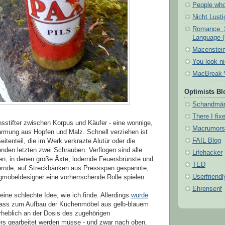
People who
Nicht Lust
Romance, 
Language 
Macenstein
You look n
MacBreak 
Optimists Bl
Schandmä
There I fixe
nsstifter zwischen Korpus und Käufer - eine wonnige,
Macrumors
mung aus Hopfen und Malz. Schnell verziehen ist
FAIL Blog
eitenteil, die im Werk verkrazte Alutür oder die
lenden letzten zwei Schrauben. Verflogen sind alle
Lifehacker
en, in denen große Äxte, lodernde Feuersbrünste und
TED
nde, auf Streckbänken aus Pressspan gespannte,
Userfriendl
möbeldesigner eine vorherrschende Rolle spielen.
Ehrensenf
eine schlechte Idee, wie ich finde. Allerdings
wurde
dass zum Aufbau der Küchenmöbel aus gelb-blauem
rheblich an der Dosis des zugehörigen
ers gearbeitet werden müsse - und zwar nach oben.